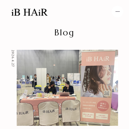
Blog
HOME
NEWS
2026.4.27
SPECIAL MENU
MENU
SHOP＆STAFF
COUPON
GALLERY
BLOG
RECRUIT