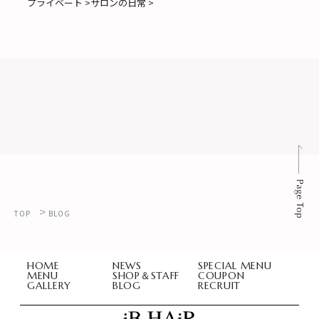
プライベート >
サロンの日常 >
>
TOP
BLOG
HOME
NEWS
SPECIAL MENU
MENU
SHOP＆STAFF
COUPON
GALLERY
BLOG
RECRUIT
iB HAIR（アイビーヘアー）浜松市の美容室
iB HAIR（アイビーヘアー）浜松市の美容室