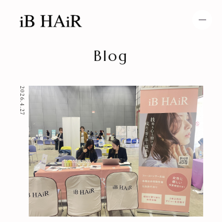
Blog
HOME
NEWS
2026.4.27
SPECIAL MENU
MENU
SHOP＆STAFF
COUPON
GALLERY
BLOG
RECRUIT