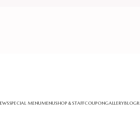
EWS
SPECIAL MENU
MENU
SHOP＆STAFF
COUPON
GALLERY
BLOG
R