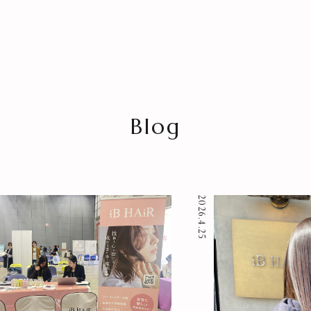
Blog
HOME
NEWS
2026.4.25
SPECIAL MENU
MENU
SHOP＆STAFF
COUPON