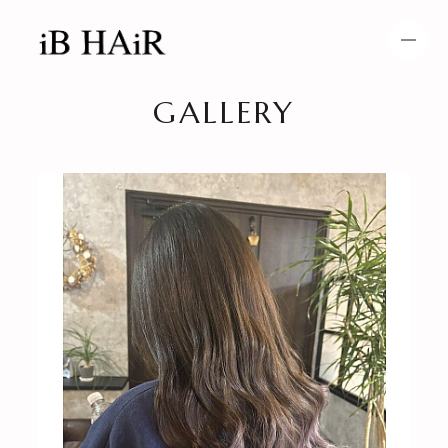
GALLERY
HOME
NEWS
SPECIAL MENU
MENU
SHOP＆STAFF
COUPON
GALLERY
BLOG
RECRUIT